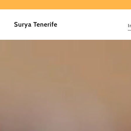
Surya Tenerife
I